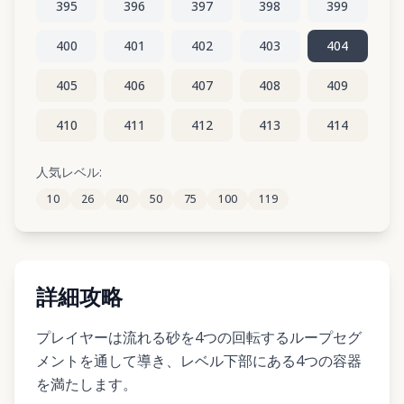
395
396
397
398
399
400
401
402
403
404
405
406
407
408
409
410
411
412
413
414
415
416
417
418
419
人気レベル:
10
26
40
50
75
100
119
420
421
422
423
424
詳細攻略
プレイヤーは流れる砂を4つの回転するループセグ
メントを通して導き、レベル下部にある4つの容器
を満たします。