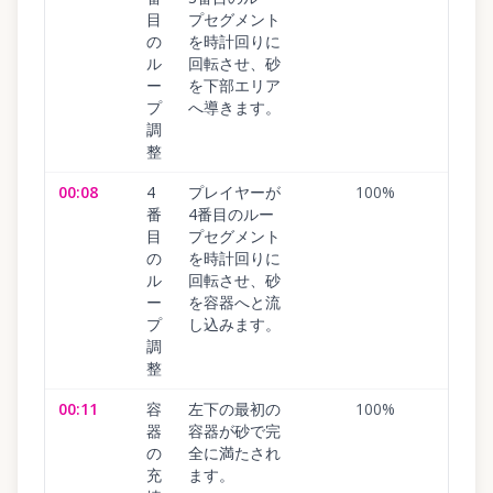
目
プセグメント
の
を時計回りに
ル
回転させ、砂
ー
を下部エリア
プ
へ導きます。
調
整
00:08
4
プレイヤーが
100
%
番
4番目のルー
目
プセグメント
の
を時計回りに
ル
回転させ、砂
ー
を容器へと流
プ
し込みます。
調
整
00:11
容
左下の最初の
100
%
器
容器が砂で完
の
全に満たされ
充
ます。