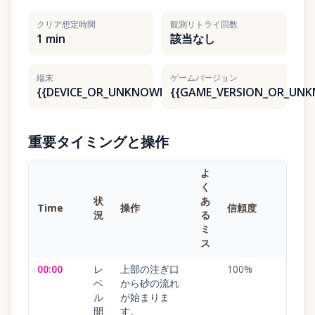
クリア想定時間
観測リトライ回数
1 min
該当なし
端末
ゲームバージョン
{{DEVICE_OR_UNKNOWN}}
{{GAME_VERSION_OR_UN
重要タイミングと操作
よ
く
状
あ
Time
操作
信頼度
況
る
ミ
ス
00:00
レ
上部の注ぎ口
100
%
ベ
から砂の流れ
ル
が始まりま
開
す。