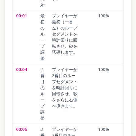
始
00:01
最
プレイヤーが
100
%
初
最初（一番
の
左）のループ
ル
セグメントを
ー
時計回りに回
プ
転させ、砂を
調
誘導します。
整
00:04
2
プレイヤーが
100
%
番
2番目のルー
目
プセグメント
の
を時計回りに
ル
回転させ、砂
ー
をさらに右側
プ
へ導きます。
調
整
00:06
3
プレイヤーが
100
%
番
3番目のルー