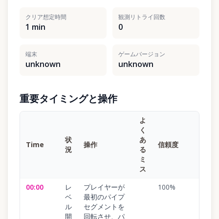
クリア想定時間
観測リトライ回数
1 min
0
端末
ゲームバージョン
unknown
unknown
重要タイミングと操作
よ
く
状
あ
Time
操作
信頼度
況
る
ミ
ス
00:00
レ
プレイヤーが
100
%
ベ
最初のパイプ
ル
セグメントを
開
回転させ、パ