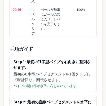
入
00:46
レ
ボールが無事
100
%
ベ
にゴールの穴
ル
に入り、レベ
ク
ルを完了しま
リ
す。
ア
手順ガイド
Step
1
:
最初のU字型パイプを右向きに整列さ
せます。
最初のU字型パイプセグメントを1回タップし
て時計回りに回転させます。
パイプの開口部が水平に右を向いています。
Step
2
:
最初の直線パイプセグメントを水平に