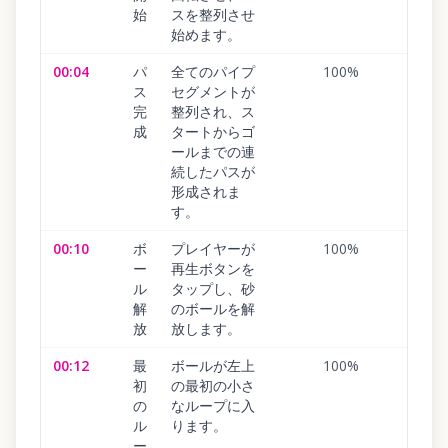
始
スを整列させ
始めます。
00:04
パ
全てのパイプ
100
%
ス
セグメントが
完
整列され、ス
成
タートからゴ
ールまでの連
続したパスが
形成されま
す。
00:10
ボ
プレイヤーが
100
%
ー
再生ボタンを
ル
タップし、砂
解
のボールを解
放
放します。
00:12
最
ボールが左上
100
%
初
の最初の小さ
の
なループに入
ル
ります。
ー