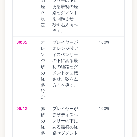
の
ンサーの下に
経
ある最初の経
路
路セグメント
設
を回転させ、
定
砂を右方向へ
導く。
00:05
オ
プレイヤーが
100
%
レ
オレンジ砂デ
ン
ィスペンサー
ジ
の下にある最
砂
初の経路セグ
の
メントを回転
経
させ、砂を左
路
方向へ導く。
設
定
00:12
赤
プレイヤーが
100
%
砂
赤砂ディスペ
の
ンサーの下に
経
ある最初の経
路
路セグメント