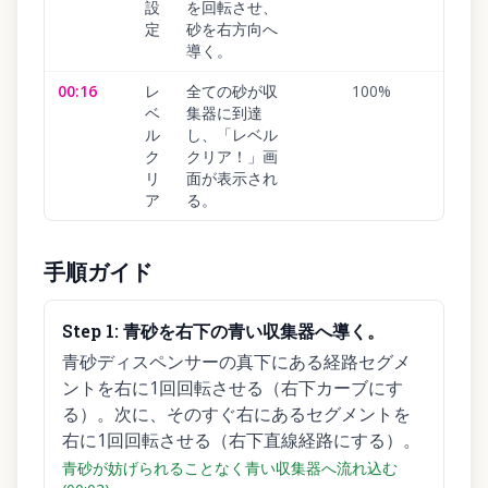
設
を回転させ、
定
砂を右方向へ
導く。
00:16
レ
全ての砂が収
100
%
ベ
集器に到達
ル
し、「レベル
ク
クリア！」画
リ
面が表示され
ア
る。
手順ガイド
Step
1
:
青砂を右下の青い収集器へ導く。
青砂ディスペンサーの真下にある経路セグメ
ントを右に1回回転させる（右下カーブにす
る）。次に、そのすぐ右にあるセグメントを
右に1回回転させる（右下直線経路にする）。
青砂が妨げられることなく青い収集器へ流れ込む