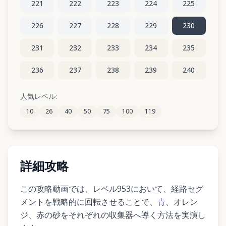
221
222
223
224
225
226
227
228
229
230
231
232
233
234
235
236
237
238
239
240
241
242
243
244
245
人気レベル:
10
26
40
50
75
100
119
246
247
248
249
250
詳細攻略
この攻略動画では、レベル953において、経路セグ
メントを戦略的に回転させることで、青、オレン
ジ、赤の砂をそれぞれの収集器へ導く方法を実演し