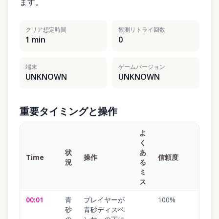
ます。
クリア想定時間
観測リトライ回数
1 min
0
端末
ゲームバージョン
UNKNOWN
UNKNOWN
重要タイミングと操作
よ
く
状
あ
Time
操作
信頼度
況
る
ミ
ス
00:01
青
プレイヤーが
100
%
砂
青砂ディスペ