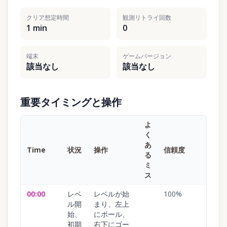
クリア想定時間
観測リトライ回数
1 min
0
端末
ゲームバージョン
該当なし
該当なし
重要タイミングと操作
よ
く
あ
Time
状況
操作
信頼度
る
ミ
ス
00:00
レベ
レベルが始
100
%
ル開
まり、左上
始、
にボール、
初期
右下にゴー