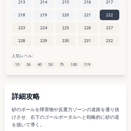
213
214
215
216
217
218
219
220
221
222
223
224
225
226
227
228
229
230
231
232
233
234
235
236
237
人気レベル:
10
26
40
50
75
100
119
238
239
240
241
242
詳細攻略
砂のボールを障害物や反重力ゾーンの迷路を通り抜
けさせ、右下のゴールポータルへと戦略的に砂の道
を描いて導く。