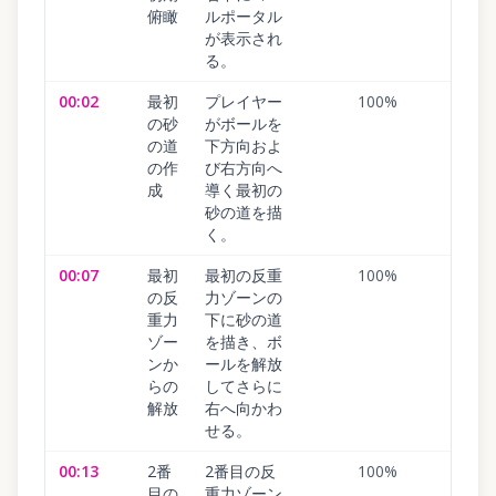
俯瞰
ルポータル
が表示され
る。
00:02
最初
プレイヤー
100
%
の砂
がボールを
の道
下方向およ
の作
び右方向へ
成
導く最初の
砂の道を描
く。
00:07
最初
最初の反重
100
%
の反
力ゾーンの
重力
下に砂の道
ゾー
を描き、ボ
ンか
ールを解放
らの
してさらに
解放
右へ向かわ
せる。
00:13
2番
2番目の反
100
%
目の
重力ゾーン