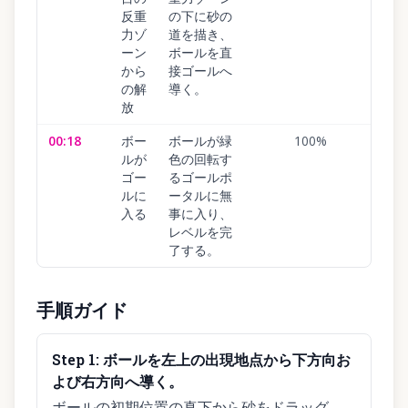
反重
の下に砂の
力ゾ
道を描き、
ーン
ボールを直
から
接ゴールへ
の解
導く。
放
00:18
ボー
ボールが緑
100
%
ルが
色の回転す
ゴー
るゴールポ
ルに
ータルに無
入る
事に入り、
レベルを完
了する。
手順ガイド
Step
1
:
ボールを左上の出現地点から下方向お
よび右方向へ導く。
ボールの初期位置の真下から砂をドラッグ