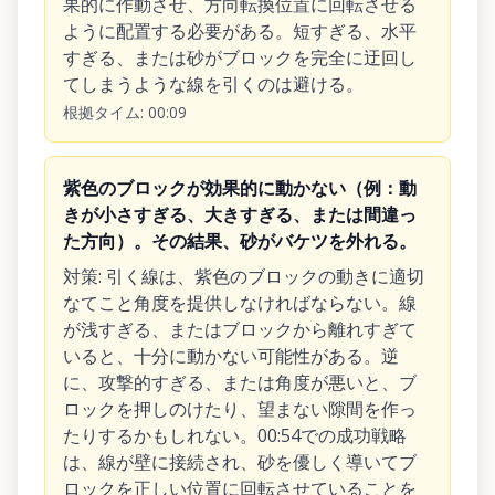
果的に作動させ、方向転換位置に回転させる
ように配置する必要がある。短すぎる、水平
すぎる、または砂がブロックを完全に迂回し
てしまうような線を引くのは避ける。
根拠タイム
:
00:09
紫色のブロックが効果的に動かない（例：動
きが小さすぎる、大きすぎる、または間違っ
た方向）。その結果、砂がバケツを外れる。
対策
:
引く線は、紫色のブロックの動きに適切
なてこと角度を提供しなければならない。線
が浅すぎる、またはブロックから離れすぎて
いると、十分に動かない可能性がある。逆
に、攻撃的すぎる、または角度が悪いと、ブ
ロックを押しのけたり、望まない隙間を作っ
たりするかもしれない。00:54での成功戦略
は、線が壁に接続され、砂を優しく導いてブ
ロックを正しい位置に回転させていることを