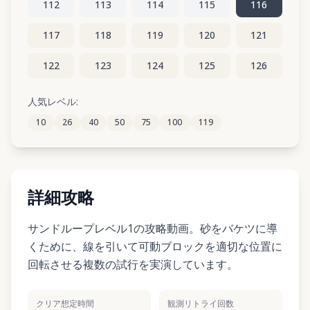
112
113
114
115
116
117
118
119
120
121
122
123
124
125
126
127
128
129
130
131
人気レベル:
10
26
40
50
75
100
119
132
133
134
135
136
詳細攻略
サンドループレベル1の攻略動画。砂をバケツに導
くために、線を引いて可動ブロックを適切な位置に
回転させる複数の試行を実演しています。
クリア想定時間
観測リトライ回数