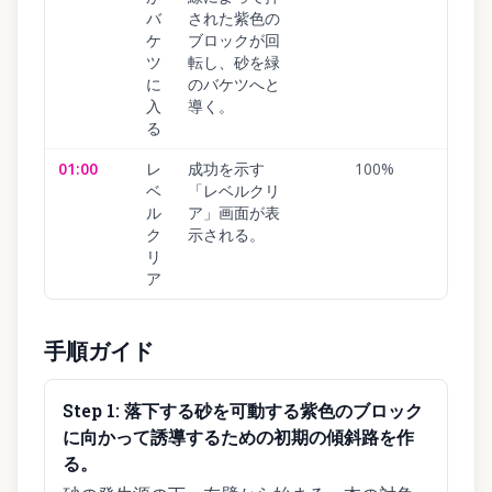
バ
された紫色の
ケ
ブロックが回
ツ
転し、砂を緑
に
のバケツへと
入
導く。
る
01:00
レ
成功を示す
100
%
ベ
「レベルクリ
ル
ア」画面が表
ク
示される。
リ
ア
手順ガイド
Step
1
:
落下する砂を可動する紫色のブロック
に向かって誘導するための初期の傾斜路を作
る。