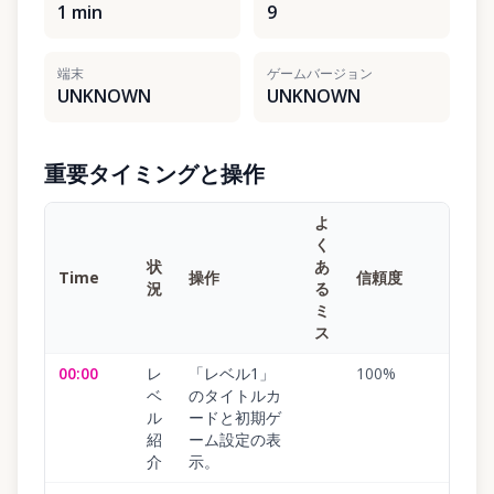
1 min
9
端末
ゲームバージョン
UNKNOWN
UNKNOWN
重要タイミングと操作
よ
く
状
あ
Time
操作
信頼度
況
る
ミ
ス
00:00
レ
「レベル1」
100
%
ベ
のタイトルカ
ル
ードと初期ゲ
紹
ーム設定の表
介
示。