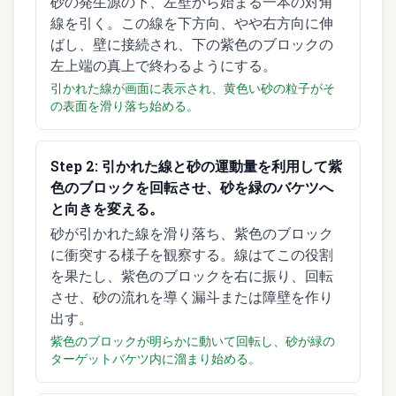
砂の発生源の下、左壁から始まる一本の対角
線を引く。この線を下方向、やや右方向に伸
ばし、壁に接続され、下の紫色のブロックの
左上端の真上で終わるようにする。
引かれた線が画面に表示され、黄色い砂の粒子がそ
の表面を滑り落ち始める。
Step
2
:
引かれた線と砂の運動量を利用して紫
色のブロックを回転させ、砂を緑のバケツへ
と向きを変える。
砂が引かれた線を滑り落ち、紫色のブロック
に衝突する様子を観察する。線はてこの役割
を果たし、紫色のブロックを右に振り、回転
させ、砂の流れを導く漏斗または障壁を作り
出す。
紫色のブロックが明らかに動いて回転し、砂が緑の
ターゲットバケツ内に溜まり始める。