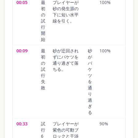
00:05
最
プレイヤーが
100
%
初
砂の発生源の
の
下に短い水平
試
線を引く。
行
開
始
00:09
最
砂が迂回され
砂
100
%
初
ずにバケツを
が
の
通り過ぎて落
バ
試
ちる。
ケ
行
ツ
失
を
敗
通
り
過
ぎ
る
00:33
試
プレイヤーが
90
%
行
紫色の可動ブ
6
ロックと干渉