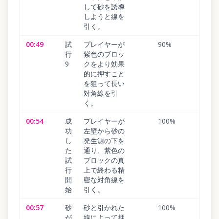
して砂を誘導
しようと線を
引く。
00:49
試
プレイヤーが
90
%
行
紫色のブロッ
9
クをより効果
的に押すこと
を狙って長い
対角線を引
く。
00:54
成
プレイヤーが
100
%
功
左壁から砂の
し
発生源の下を
た
通り、紫色の
試
ブロックの真
行
上で終わる精
開
密な対角線を
始
引く。
00:57
砂
砂と引かれた
100
%
が
線によって押