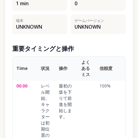
1 min
0
端末
ゲームバージョン
UNKNOWN
UNKNOWN
重要タイミングと操作
よく
Time
状況
操作
ある
信頼度
ミス
00:00
レベ
最初の
100
%
ル開
坂を下
始、
りて前
キャ
進を開
ラク
始しま
ター
す。
は初
期位
置の