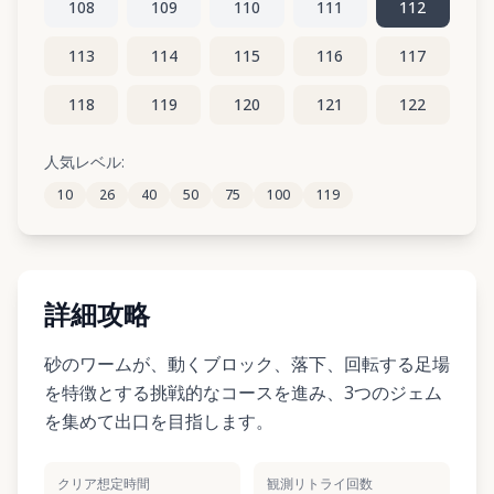
108
109
110
111
112
113
114
115
116
117
118
119
120
121
122
123
124
125
126
127
人気レベル:
10
26
40
50
75
100
119
128
129
130
131
132
詳細攻略
砂のワームが、動くブロック、落下、回転する足場
を特徴とする挑戦的なコースを進み、3つのジェム
を集めて出口を目指します。
クリア想定時間
観測リトライ回数