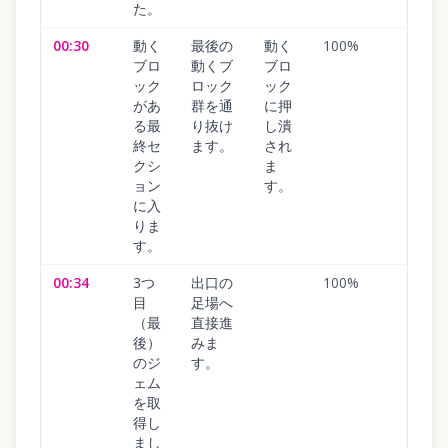
た。
00:30
動く
最後の
動く
100
%
ブロ
動くブ
ブロ
ック
ロック
ック
があ
群を通
に押
る最
り抜け
し潰
終セ
ます。
され
クシ
ま
ョン
す。
に入
りま
す。
00:34
3つ
出口の
100
%
目
足場へ
（最
直接進
後）
みま
のジ
す。
ェム
を取
得し
まし