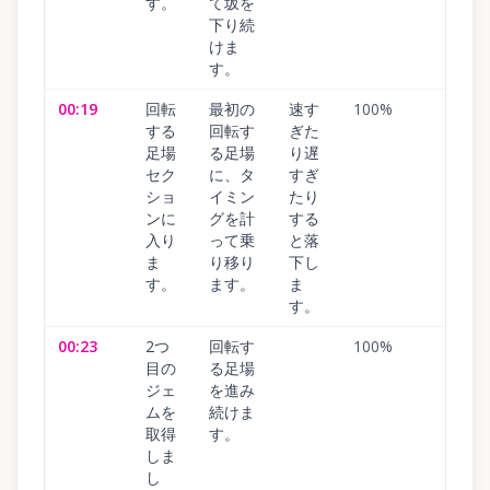
す。
て坂を
下り続
けま
す。
00:19
回転
最初の
速す
100
%
する
回転す
ぎた
足場
る足場
り遅
セク
に、タ
すぎ
ショ
イミン
たり
ンに
グを計
する
入り
って乗
と落
ま
り移り
下し
す。
ます。
ま
す。
00:23
2つ
回転す
100
%
目の
る足場
ジェ
を進み
ムを
続けま
取得
す。
しま
し