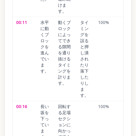
けま
す。
00:11
水平
動くブ
タイ
100
%
に動
ロック
ミン
くブ
によっ
グを
ロッ
てでき
誤る
クを
る隙間
と押
進ん
を通り
し潰
でい
抜ける
され
ま
タイミ
たり
す。
ングを
落下
計りま
した
す。
りし
ま
す。
00:16
長い
回転す
100
%
坂を
る足場
下っ
セクシ
てい
ョンに
ま
向かっ