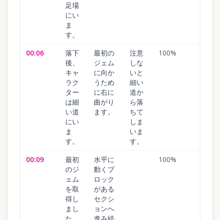
足場
にい
ま
す。
00:06
落下
最初の
注意
100
%
後、
ジェム
しな
キャ
に向か
いと
ラク
うため
細い
ター
に右に
道か
は細
曲がり
ら落
い道
ます。
ちて
にい
しま
ま
いま
す。
す。
00:09
最初
水平に
100
%
のジ
動くブ
ェム
ロック
を取
がある
得し
セクシ
まし
ョンへ
た。
進み続