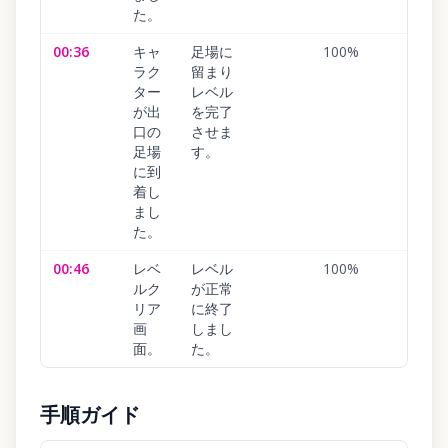
た。
00:36
キャ
足場に
100
%
ラク
留まり
ター
レベル
が出
を完了
口の
させま
足場
す。
に到
着し
まし
た。
00:46
レベ
レベル
100
%
ルク
が正常
リア
に終了
画
しまし
面。
た。
手順ガイド