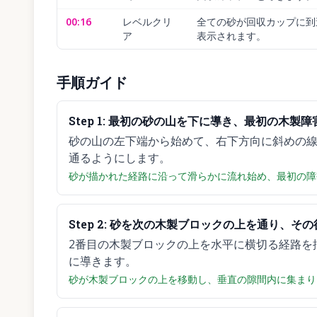
00:16
レベルクリ
全ての砂が回収カップに到達し
ア
表示されます。
手順ガイド
Step
1
:
最初の砂の山を下に導き、最初の木製障
砂の山の左下端から始めて、右下方向に斜めの
通るようにします。
砂が描かれた経路に沿って滑らかに流れ始め、最初の障
Step
2
:
砂を次の木製ブロックの上を通り、その
2番目の木製ブロックの上を水平に横切る経路を
に導きます。
砂が木製ブロックの上を移動し、垂直の隙間内に集まり