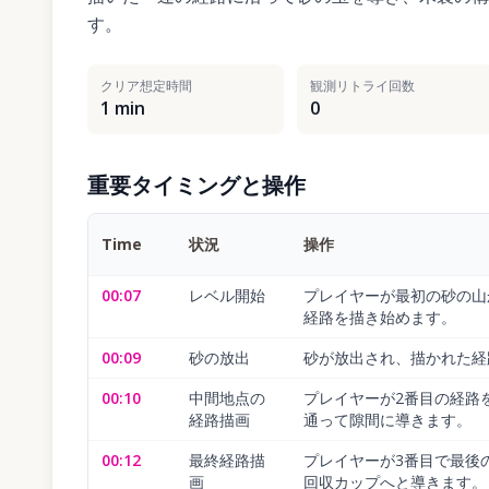
す。
クリア想定時間
観測リトライ回数
1 min
0
重要タイミングと操作
Time
状況
操作
00:07
レベル開始
プレイヤーが最初の砂の山
経路を描き始めます。
00:09
砂の放出
砂が放出され、描かれた経
00:10
中間地点の
プレイヤーが2番目の経路
経路描画
通って隙間に導きます。
00:12
最終経路描
プレイヤーが3番目で最後
画
回収カップへと導きます。