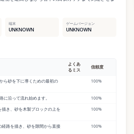
端末
ゲームバージョン
UNKNOWN
UNKNOWN
よくあ
信頼度
るミス
から砂を下に導くための最初の
100
%
路に沿って流れ始めます。
100
%
を描き、砂を木製ブロックの上を
100
%
の経路を描き、砂を隙間から直接
100
%