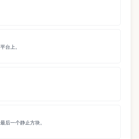
动平台上。
到最后一个静止方块。