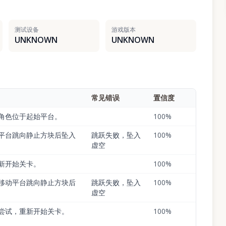
测试设备
游戏版本
UNKNOWN
UNKNOWN
常见错误
置信度
角色位于起始平台。
100
%
平台跳向静止方块后坠入
跳跃失败，坠入
100
%
虚空
新开始关卡。
100
%
移动平台跳向静止方块后
跳跃失败，坠入
100
%
虚空
尝试，重新开始关卡。
100
%