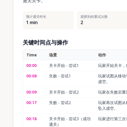
通关关卡。
预计通关时长
观察到的重试次数
1 min
2
关键时间点与操作
Time
场景
动作
00:00
关卡开始 - 尝试1
玩家开始关卡，
00:08
失败 - 尝试1
玩家试图从移动
虚空。
00:09
关卡开始 - 尝试2
玩家在失败后重
00:17
失败 - 尝试2
玩家再次试图从
坠入虚空。
00:18
关卡开始 - 尝试3（成功
玩家进行第三次
通关）