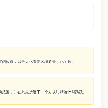
左侧位置，以最大化着陆区域并最小化间隙。
动范围，并在其最接近下一个方块时精确计时跳跃。