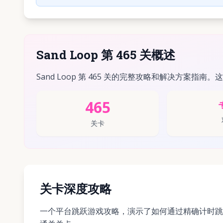
Sand Loop 第 465 关概述
Sand Loop 第 465 关的完整攻略和解决方案指南。
465
关卡
关卡深度攻略
一个平台跳跃游戏攻略，演示了如何通过精确计时跳