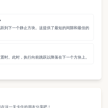
？
跳跃到下一个静止方块。这提供了最短的间隙和最佳的
位置时。此时，执行向前跳跃以降落在下一个方块上。
？与可能在这一关卡住的朋友分享吧！