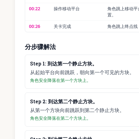
00:22
操作移动平台
角色跳上移动平
置。
00:26
关卡完成
角色跳上终点线，
分步骤解法
Step
1
:
到达第一个静止方块。
从起始平台向前跳跃，朝向第一个可见的方块。
角色安全降落在第一个方块上。
Step
2
:
到达第二个静止方块。
从第一个方块向前跳跃到第二个静止方块。
角色安全降落在第二个方块上。