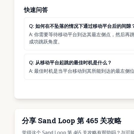
快速问答
Q:
如何在不坠落的情况下通过移动平台后的间隙
A:
你需要等待移动平台到达其最左侧点，然后再
成功跳跃角度。
Q:
从移动平台起跳的最佳时机是什么？
A:
最佳时机是当平台移动到其所能到达的最左侧
分享 Sand Loop 第 465 关攻略
觉得这个 Sand Loop 第 465 关攻略有帮助吗