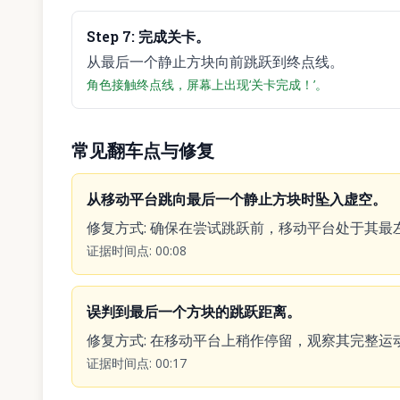
Step
7
:
完成关卡。
从最后一个静止方块向前跳跃到终点线。
角色接触终点线，屏幕上出现‘关卡完成！’。
常见翻车点与修复
从移动平台跳向最后一个静止方块时坠入虚空。
修复方式
:
确保在尝试跳跃前，移动平台处于其最
证据时间点
:
00:08
误判到最后一个方块的跳跃距离。
修复方式
:
在移动平台上稍作停留，观察其完整运
证据时间点
:
00:17