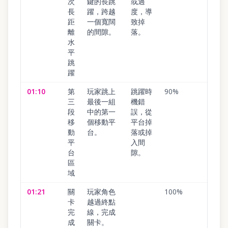
次
鍵的長跳
或過
長
躍，跨越
度，導
距
一個寬闊
致掉
離
的間隙。
落。
水
平
跳
躍
01:10
第
玩家跳上
跳躍時
90
%
三
最後一組
機錯
段
中的第一
誤，從
移
個移動平
平台掉
動
台。
落或掉
平
入間
台
隙。
區
域
01:21
關
玩家角色
100
%
卡
越過終點
完
線，完成
成
關卡。