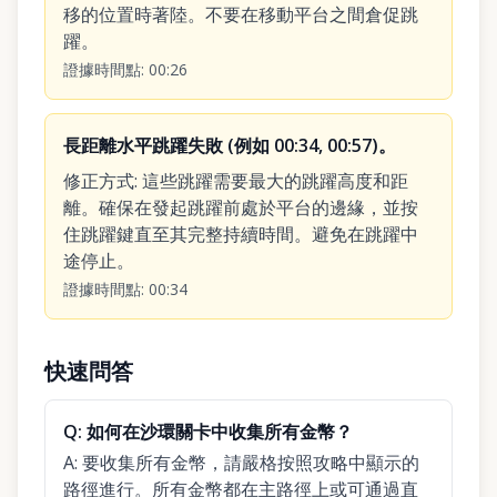
移的位置時著陸。不要在移動平台之間倉促跳
躍。
證據時間點
:
00:26
長距離水平跳躍失敗 (例如 00:34, 00:57)。
修正方式
:
這些跳躍需要最大的跳躍高度和距
離。確保在發起跳躍前處於平台的邊緣，並按
住跳躍鍵直至其完整持續時間。避免在跳躍中
途停止。
證據時間點
:
00:34
快速問答
Q:
如何在沙環關卡中收集所有金幣？
A:
要收集所有金幣，請嚴格按照攻略中顯示的
路徑進行。所有金幣都在主路徑上或可通過直