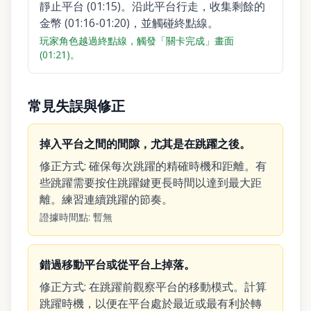
靜止平台 (01:15)。沿此平台行走，收集剩餘的
金幣 (01:16-01:20)，並觸碰終點線。
玩家角色越過終點線，觸發「關卡完成」畫面
(01:21)。
常見失誤與修正
掉入平台之間的間隙，尤其是在跳躍之後。
修正方式
:
確保每次跳躍的精確時機和距離。有
些跳躍需要按住跳躍鍵更長時間以達到最大距
離。練習連續跳躍的節奏。
證據時間點
:
暫無
錯過移動平台或從平台上掉落。
修正方式
:
在跳躍前觀察平台的移動模式。計算
跳躍時機，以便在平台處於最近或最有利於轉