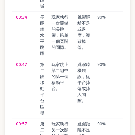
域
00:34
長
玩家執行
跳躍距
90
%
距
一次關鍵
離不足
離
的長跳
或過
水
躍，跨越
度，導
平
一個寬闊
致掉
跳
的間隙。
落。
躍
00:47
第
玩家跳上
跳躍時
90
%
二
第二組中
機錯
段
的第一個
誤，從
移
移動平
平台掉
動
台。
落或掉
平
入間
台
隙。
區
域
00:57
第
玩家執行
跳躍距
90
%
二
另一次關
離不足