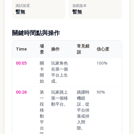
測試裝置
遊戲版本
暫無
暫無
關鍵時間點與操作
場
常見錯
Time
操作
信心度
景
誤
00:05
關
玩家角色
100
%
卡
在第一個
開
平台上生
始
成。
00:26
第
玩家跳上
跳躍時
90
%
一
第一個移
機錯
段
動平台。
誤，從
移
平台掉
動
落或掉
平
入間
台
隙。
區