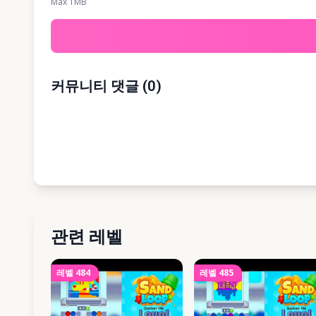
Max 1MB
커뮤니티 댓글
(
0
)
관련 레벨
레벨
484
레벨
485