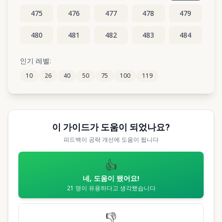
475
476
477
478
479
480
481
482
483
484
485
486
487
488
489
인기 레벨:
10
26
40
50
75
100
119
490
491
492
493
494
이 가이드가 도움이 되었나요?
피드백이 공략 개선에 도움이 됩니다
👍
네, 도움이 됐어요!
21
명이 유용하다고 생각했습니다
👎