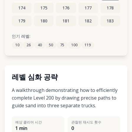
174
175
176
177
178
179
180
181
182
183
184
185
186
187
188
인기 레벨:
10
26
40
50
75
100
119
189
190
191
192
193
레벨 심화 공략
A walkthrough demonstrating how to efficiently
complete Level 200 by drawing precise paths to
guide sand into three separate trucks.
예상 클리어 시간
관찰된 재시도 횟수
1 min
0