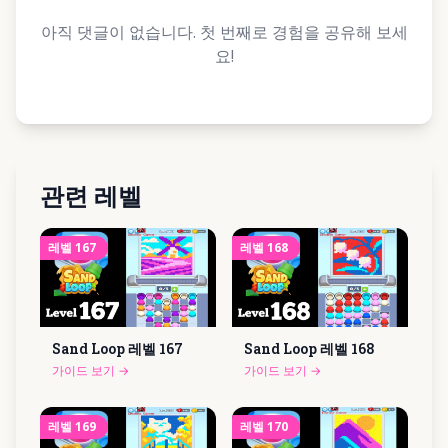
아직 댓글이 없습니다. 첫 번째로 경험을 공유해 보세
요!
관련 레벨
레벨
167
레벨
168
Sand Loop 레벨
167
Sand Loop 레벨
168
가이드 보기
→
가이드 보기
→
레벨
169
레벨
170