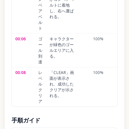
ベ
ルトに着地
ア
し、右へ運ば
ベ
れる。
ル
ト
00:06
ゴ
キャラクター
100
%
ー
が緑色のゴー
ル
ルエリアに入
到
る。
達
00:08
レ
「CLEAR」画
100
%
ベ
面が表示さ
ル
れ、成功した
ク
クリアが示さ
リ
れる。
ア
手順ガイド