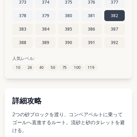
373
374
375
376
377
378
379
380
381
382
383
384
385
386
387
388
389
390
391
392
393
394
395
396
397
人気レベル:
10
26
40
50
75
100
119
398
399
400
401
402
詳細攻略
2つの砂ブロックを渡り、コンベアベルトに乗って
ゴールへ直進するルート。流砂と砂のタレットを避
ける。