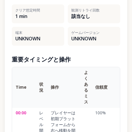
クリア想定時間
観測リトライ回数
1 min
該当なし
端末
ゲームバージョン
UNKNOWN
UNKNOWN
重要タイミングと操作
よ
く
状
あ
Time
操作
信頼度
況
る
ミ
ス
00:00
レ
プレイヤーは
100
%
ベ
初期プラット
ル
フォームから
開
右へ移動を開