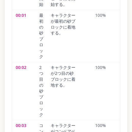
始
始する。
00:01
最
キャラクター
100
%
初
が最初の砂ブ
の
ロックに着地
砂
する。
ブ
ロ
ッ
ク
00:02
2
キャラクター
100
%
つ
が2つ目の砂
目
ブロックに着
の
地する。
砂
ブ
ロ
ッ
ク
00:03
コ
キャラクター
100
%
ン
がコンベアベ