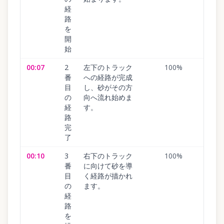
経
路
を
開
始
00:07
2
左下のトラック
100
%
番
への経路が完成
目
し、砂がその方
の
向へ流れ始めま
経
す。
路
完
了
00:10
3
右下のトラック
100
%
番
に向けて砂を導
目
く経路が描かれ
の
ます。
経
路
を