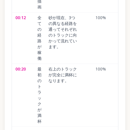
描
画
00:12
全
砂が現在、3つ
100
%
て
の異なる経路を
の
通ってそれぞれ
経
のトラックに向
路
かって流れてい
が
ます。
稼
働
00:20
最
右上のトラック
100
%
初
が完全に満杯に
の
なります。
ト
ラ
ッ
ク
が
満
杯