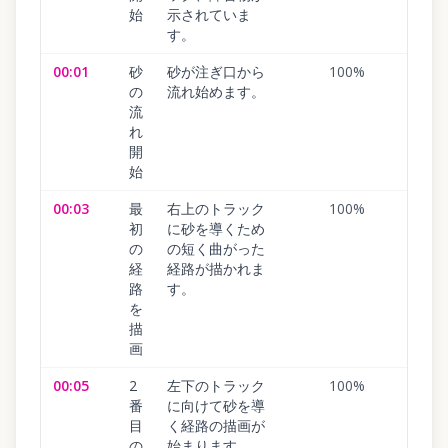
始
示されていま
す。
00:01
砂
砂が注ぎ口から
100
%
の
流れ始めます。
流
れ
開
始
00:03
最
右上のトラック
100
%
初
に砂を導くため
の
の短く曲がった
経
経路が描かれま
路
す。
を
描
画
00:05
2
左下のトラック
100
%
番
に向けて砂を導
目
く経路の描画が
の
始まります。