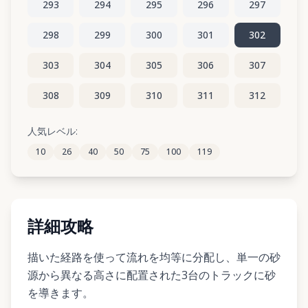
293
294
295
296
297
298
299
300
301
302
303
304
305
306
307
308
309
310
311
312
313
314
315
316
317
人気レベル:
10
26
40
50
75
100
119
318
319
320
321
322
詳細攻略
描いた経路を使って流れを均等に分配し、単一の砂
源から異なる高さに配置された3台のトラックに砂
を導きます。