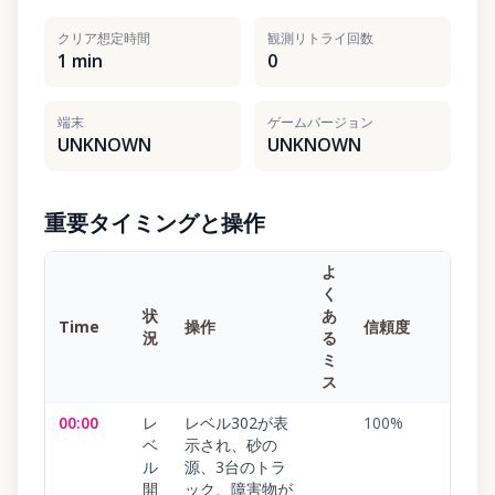
クリア想定時間
観測リトライ回数
1 min
0
端末
ゲームバージョン
UNKNOWN
UNKNOWN
重要タイミングと操作
よ
く
状
あ
Time
操作
信頼度
況
る
ミ
ス
00:00
レ
レベル302が表
100
%
ベ
示され、砂の
ル
源、3台のトラ
開
ック、障害物が