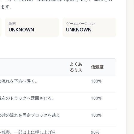
ます。
端末
ゲームバージョン
UNKNOWN
UNKNOWN
よくあ
信頼度
るミス
の流れを下方へ導く。
100
%
番左のトラックへ迂回させる。
100
%
の砂の流れを固定ブロックを越え
100
%
を観察。一部は上に押し上げら
90
%