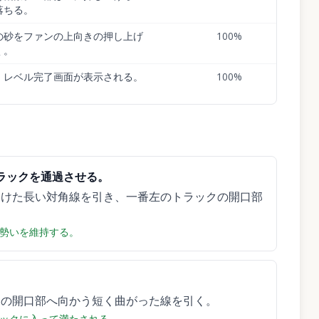
落ちる。
の砂をファンの上向きの押し上げ
100
%
く。
、レベル完了画面が表示される。
100
%
ラックを通過させる。
つけた長い対角線を引き、一番左のトラックの開口部
勢いを維持する。
クの開口部へ向かう短く曲がった線を引く。
ックに入って満たされる。