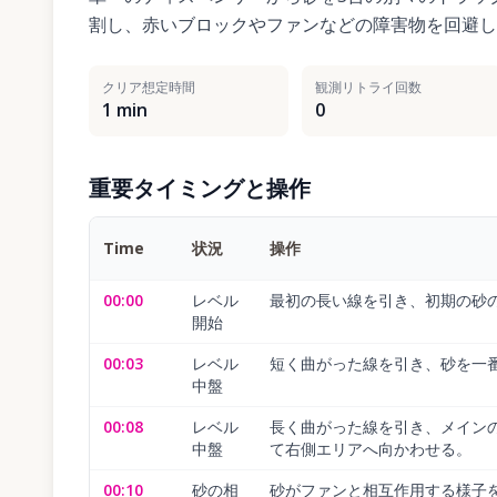
割し、赤いブロックやファンなどの障害物を回避し
クリア想定時間
観測リトライ回数
1 min
0
重要タイミングと操作
Time
状況
操作
00:00
レベル
最初の長い線を引き、初期の砂
開始
00:03
レベル
短く曲がった線を引き、砂を一
中盤
00:08
レベル
長く曲がった線を引き、メイン
中盤
て右側エリアへ向かわせる。
00:10
砂の相
砂がファンと相互作用する様子