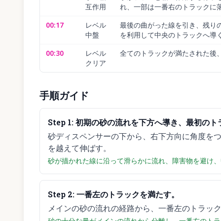
互作用
れ、一部は一番右のトラックに
00:17
レベル
最後の曲がった線を引き、残り
中盤
を利用して中央のトラックへ導
00:30
レベル
全てのトラックが満たされた後
クリア
手順ガイド
Step
1
:
初期の砂の流れを下方へ導き、最初のト
砂ディスペンサーの下から、右下方向に角度を
を越えて伸ばす。
砂が描かれた線に沿って滑らかに流れ、障害物を避け、
Step
2
:
一番左のトラックを満たす。
メインの砂の流れの経路から、一番左のトラッ
砂の十分な量がメインの流れから分離し、一番左のトラ