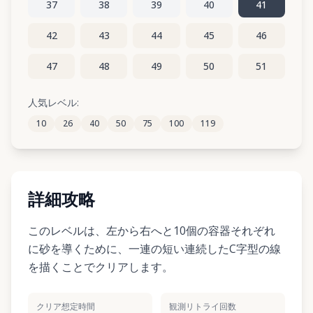
37
38
39
40
41
42
43
44
45
46
47
48
49
50
51
52
53
54
55
56
人気レベル:
10
26
40
50
75
100
119
57
58
59
60
61
詳細攻略
このレベルは、左から右へと10個の容器それぞれ
に砂を導くために、一連の短い連続したC字型の線
を描くことでクリアします。
クリア想定時間
観測リトライ回数