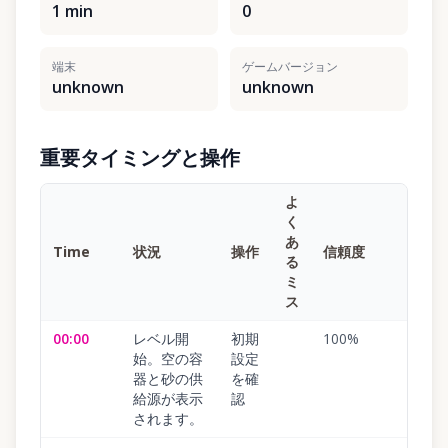
1 min
0
端末
ゲームバージョン
unknown
unknown
重要タイミングと操作
よ
く
あ
Time
状況
操作
信頼度
る
ミ
ス
00:00
レベル開
初期
100
%
始。空の容
設定
器と砂の供
を確
給源が表示
認
されます。