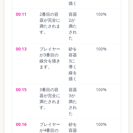
描く
00:11
2番目の容
容器
100
%
器が完全に
2が
満たされま
満た
す。
され
た
00:13
プレイヤー
砂を
100
%
が3番目の
容器
線分を描き
3に
ます。
導く
線を
描く
00:15
3番目の容
容器
100
%
器が完全に
3が
満たされま
満た
す。
され
た
00:16
プレイヤー
砂を
100
%
が4番目の
容器