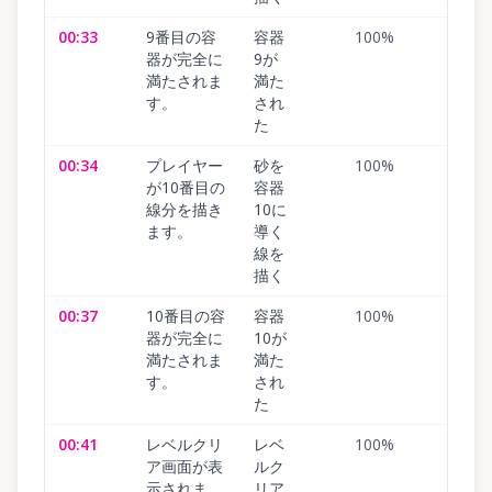
00:33
9番目の容
容器
100
%
器が完全に
9が
満たされま
満た
す。
され
た
00:34
プレイヤー
砂を
100
%
が10番目の
容器
線分を描き
10に
ます。
導く
線を
描く
00:37
10番目の容
容器
100
%
器が完全に
10が
満たされま
満た
す。
され
た
00:41
レベルクリ
レベ
100
%
ア画面が表
ルク
示されま
リア