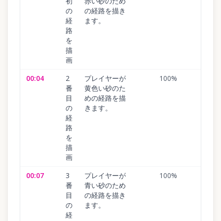
初
赤い砂のため
の
の経路を描き
経
ます。
路
を
描
画
00:04
2
プレイヤーが
100
%
番
黄色い砂のた
目
めの経路を描
の
きます。
経
路
を
描
画
00:07
3
プレイヤーが
100
%
番
青い砂のため
目
の経路を描き
の
ます。
経