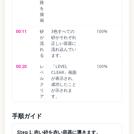
路
を
描
画
00:11
砂
3色すべての
100
%
が
砂がそれぞれ
流
正しい容器に
れ
流れ込んでい
る
ます。
00:20
レ
「LEVEL
100
%
ベ
CLEAR」画面
ル
が表示され、
ク
成功したこと
リ
が示されま
ア
す。
手順ガイド
Step
1
:
赤い砂を赤い容器に導きます。