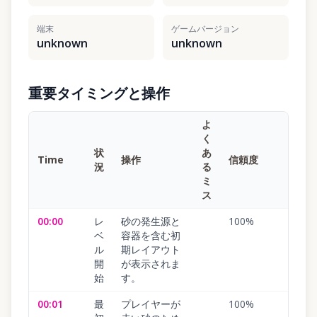
端末
ゲームバージョン
unknown
unknown
重要タイミングと操作
よ
く
状
あ
Time
操作
信頼度
況
る
ミ
ス
00:00
レ
砂の発生源と
100
%
ベ
容器を含む初
ル
期レイアウト
開
が表示されま
始
す。
00:01
最
プレイヤーが
100
%